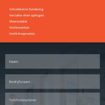
Schuimbeton fundering
Verzakte vloer ophogen
Vloerisolatie
Vochtoverlast
Vocht kruipruimte
Naam
Voornaam
Bedrijfsnaam
*
Telefoon
*