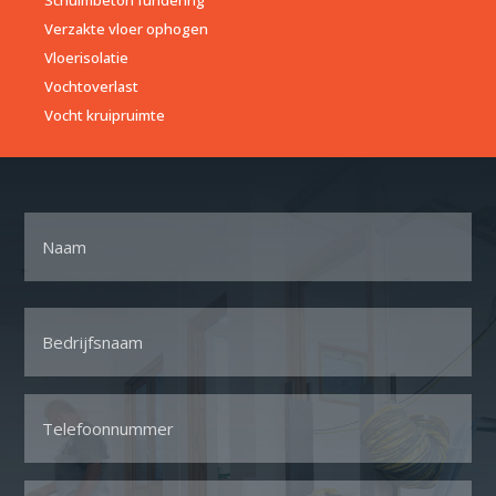
Schuimbeton fundering
Verzakte vloer ophogen
Vloerisolatie
Vochtoverlast
Vocht kruipruimte
Naam
Voornaam
Bedrijfsnaam
*
Telefoon
*
Email