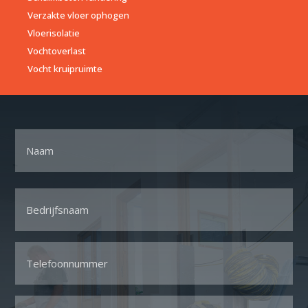
Verzakte vloer ophogen
Vloerisolatie
Vochtoverlast
Vocht kruipruimte
Naam
Voornaam
Bedrijfsnaam
*
Telefoon
*
Email