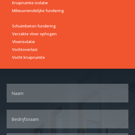
Kruipruimte isolatie
Milieuvriendelijke fundering
Schuimbeton fundering
Verzakte vloer ophogen
Vloerisolatie
Vochtoverlast
Vocht kruipruimte
Naam
Voornaam
Bedrijfsnaam
*