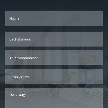
Naam
Voornaam
Bedrijfsnaam
*
Telefoon
*
Email
*
Uw
vraag
*