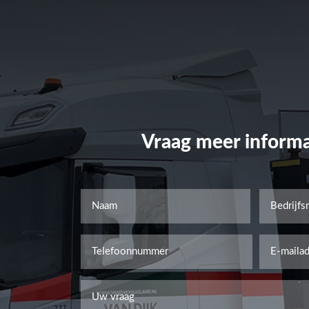
Vraag meer informa
Naam
Bedrijfsn
*
Voornaam
Telefoon
Email
*
*
Uw
vraag