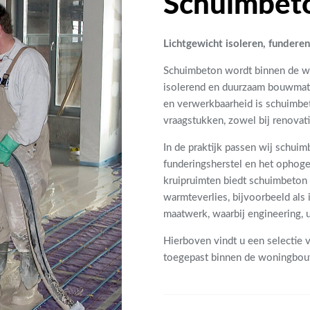
Schuimbeto
Lichtgewicht isoleren, fundere
Schuimbeton wordt binnen de wo
isolerend en duurzaam bouwmater
en verwerkbaarheid is schuimb
vraagstukken, zowel bij renovat
In de praktijk passen wij schuim
funderingsherstel en het ophog
kruipruimten biedt schuimbeton 
warmteverlies, bijvoorbeeld als 
maatwerk, waarbij engineering, 
Hierboven vindt u een selectie 
toegepast binnen de woningbo