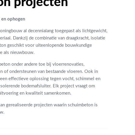
n projecten
n en ophogen
ningbouw al decennialang toegepast als lichtgewicht,
iaal. Dankzij de combinatie van draagkracht, isolatie
eton geschikt voor uiteenlopende bouwkundige
ie als nieuwbouw.
beton onder andere toe bij vloerrenovaties,
en of ondersteunen van bestaande vloeren. Ook in
een effectieve oplossing tegen vocht, schimmel en
isolerende bodemafsluiter. Elk project vraagt om
uitvoering en kwaliteit samenkomen.
van gerealiseerde projecten waarin schuimbeton is
uw.