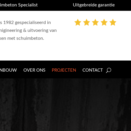
imbeton Specialist
Uitgebreide garantie
s 1982 gespecialiseerd in
nigineering & uitvoering van
ken met schuimbeton.
ENBOUW
OVER ONS
PROJECTEN
CONTACT