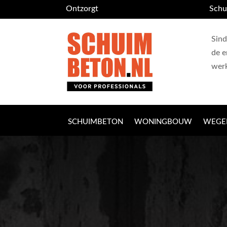
Ontzorgt
Schu
Sind
de e
wer
SCHUIMBETON
WONINGBOUW
WEG