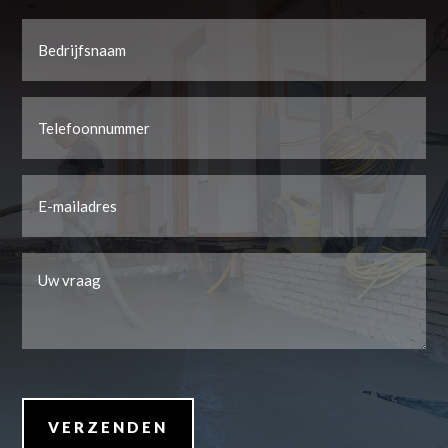
Voornaam
Bedrijfsnaam
*
Telefoon
*
Email
*
Uw
vraag
*