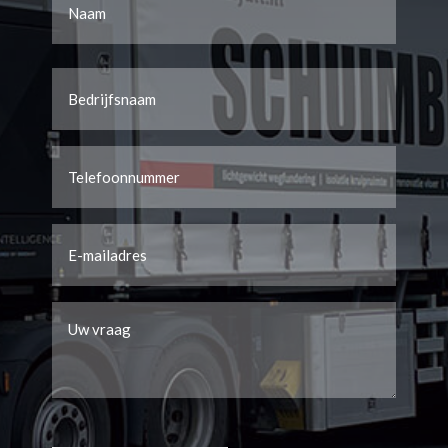
Voornaam
Bedrijfsnaam
*
Telefoon
*
Email
*
Uw
vraag
*