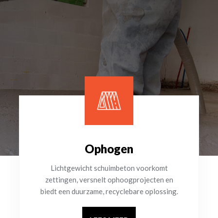
Ophogen
Lichtgewicht schuimbeton voorkomt
zettingen, versnelt ophoogprojecten en
biedt een duurzame, recyclebare oplossing.