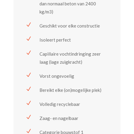
dan normaal beton van 2400
kg/m3)
N
Geschikt voor elke constructie
N
Isoleert perfect
N
Capillaire vochtindringing zeer
laag (lage zuigkracht)
N
Vorst ongevoelig
N
Bereikt elke (on)mogelijke plek)
N
Volledig recyclebaar
N
Zaag- en nagelbaar
N
Categorie bouwstof 1