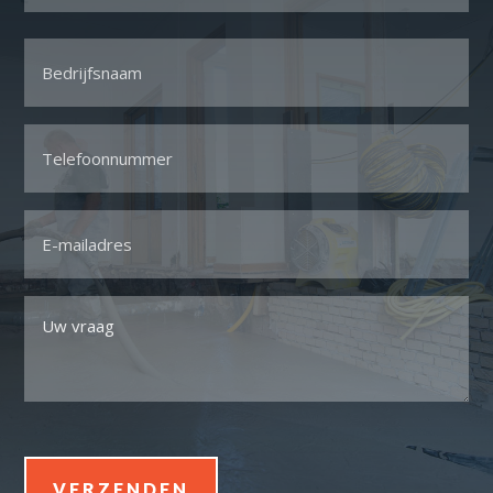
Voornaam
Bedrijfsnaam
*
Telefoon
*
Email
*
Uw
vraag
*